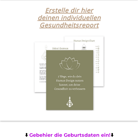
Erstelle dir hier
deinen individuellen
Gesundheitsreport
⬇️
Gebe
hier die Geburtsdaten ein!
⬇️