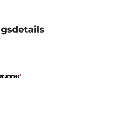
gsdetails
usnummer
*