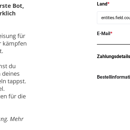
Land
*
rste Bot,
rklich
E-Mail
*
isung für
er kämpfen
t.
Zahlungsdetail
mst du
n deines
Bestellinformat
ln tappst.
l.
en für die
.
ung. Mehr