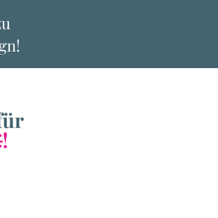
zu
gn!
für
€
!