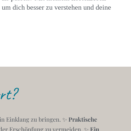
 um dich besser zu verstehen und deine
rt?
 in Einklang zu bringen. ✨
Praktische
 oder Erschöpfung zu vermeiden. ✨
Ein