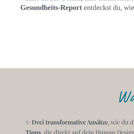
Gesundheits-Report
entdeckst du, wie
Wa
✨
Drei transformative Ansätze
, wie du 
Tipps
, die direkt auf dein Human Desi