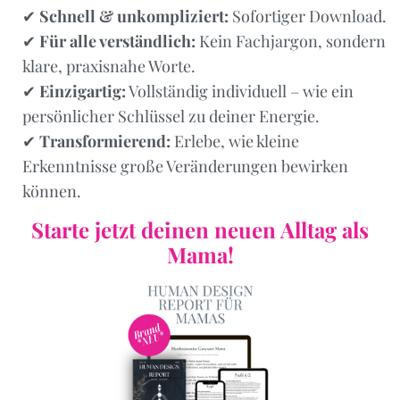
✔
Schnell & unkompliziert:
Sofortiger Download.
✔
Für alle verständlich:
Kein Fachjargon, sondern
klare, praxisnahe Worte.
✔
Einzigartig:
Vollständig individuell – wie ein
persönlicher Schlüssel zu deiner Energie.
✔
Transformierend:
Erlebe, wie kleine
Erkenntnisse große Veränderungen bewirken
können.
Starte jetzt deinen neuen Alltag als
Mama!