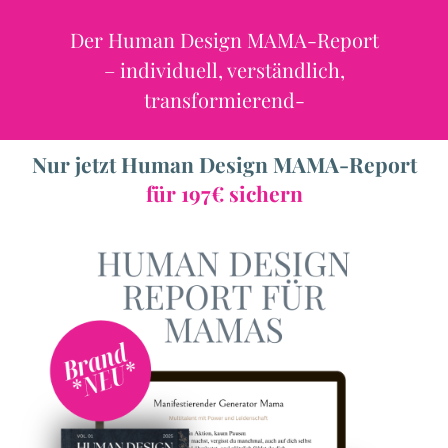
Der Human Design MAMA-Report
– individuell, verständlich,
a
transformierend-
Nur jetzt Human Design MAMA-Report
s
für 197€ sichern
t
I
r
s