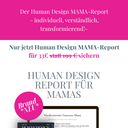
Der Human Design MAMA-Report
– individuell, verständlich,
a
transformierend!-
Nur jetzt Human Design MAMA-Report
s
für 33€
statt 199 €
sichern
t
I
r
s