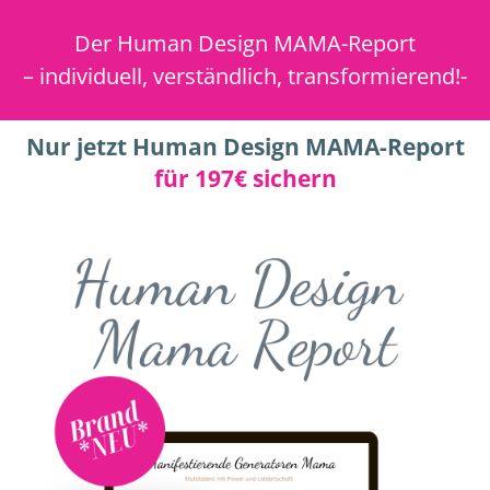
Der Human Design MAMA-Report
– individuell, verständlich, transformierend!-
a
Nur jetzt Human Design MAMA-Report
für 197€ sichern
s
t
I
r
s