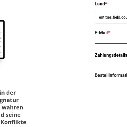
Land
*
E-Mail
*
Zahlungsdetail
Bestellinformat
in der
ignatur
ie wahren
nd seine
 Konflikte