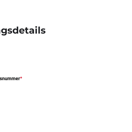
gsdetails
usnummer
*