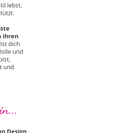
il lebst,
tützt.
sste
 ihren
lst dich
Rolle und
ist,
it und
in...
an Design