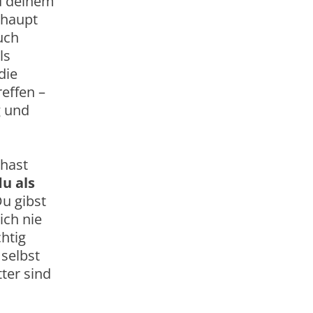
d deinem
rhaupt
uch
ls
die
effen –
g und
 hast
u als
Du gibst
ich nie
chtig
 selbst
ter sind