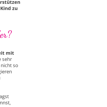
erstützen
Kind zu
er?
it mit
e sehr
nicht so
gieren
u
agst
nnst,