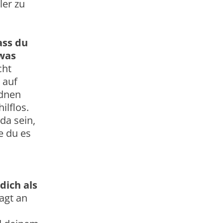
ler zu
ass du
,was
cht
 auf
rdnen
ilflos.
da sein,
e du es
dich als
agt an