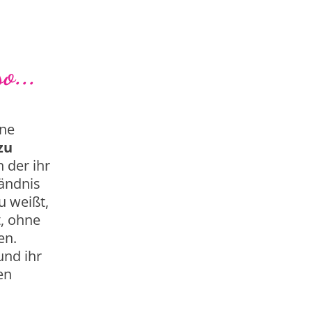
o...
ine
zu
in der ihr
tändnis
u weißt,
t, ohne
en.
und ihr
en