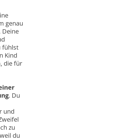
ine
hm genau
. Deine
nd
 fühlst
in Kind
, die für
einer
ung
. Du
ir und
Zweifel
sch zu
weil du