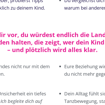
ber, probierst Tipps
Du vergleichst dic
klich zu deinem Kind.
warum bei anderen 
 dir vor, du würdest endlich die Lan
en halten, die zeigt, wer dein Kind 
– und plötzlich wird alles klar.
indes nicht nur mit dem
Eure Beziehung wird
en.
du nicht mehr gege
Unsicherheit ein tiefes
Dein Alltag fühlt s
 Ich begleite dich auf
Tanzbewegung, stat