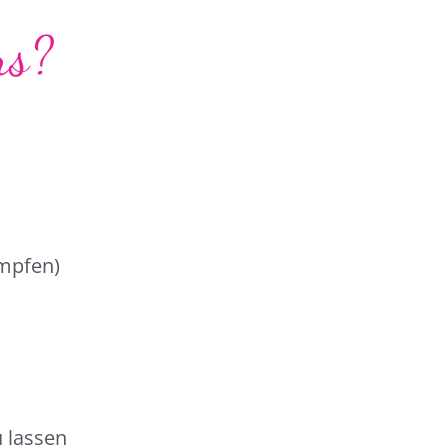
rs?
ämpfen)
 lassen